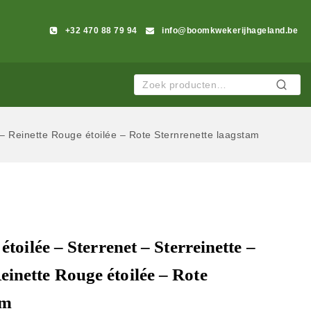
+32 470 88 79 94
info@boomkwekerijhageland.be
Zoeken
 – Reinette Rouge étoilée – Rote Sternrenette laagstam
étoilée – Sterrenet – Sterreinette –
inette Rouge étoilée – Rote
am