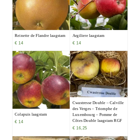
Reinette de Flandre laagstam
Argiliere laagstam
€
14
€
14
Cwastresse Double – Calville
des Verges – Triomphe de
Colapuis laagstam
Luxembourg – Pomme de
Côtes Double laagstam RGF
€
14
€
16,25