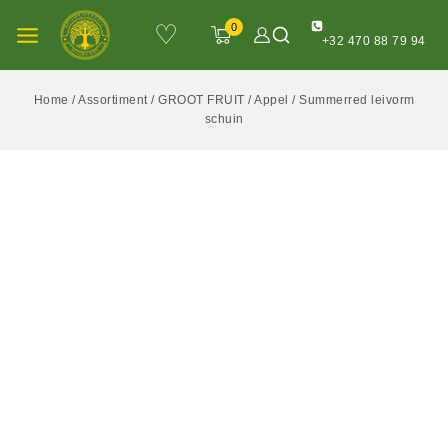
♡
0
+32 470 88 79 94
Home
/
Assortiment
/
GROOT FRUIT
/
Appel
/
Summerred leivorm
schuin