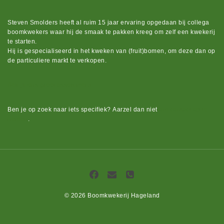
Steven Smolders heeft al ruim 15 jaar ervaring opgedaan bij collega
boomkwekers waar hij de smaak te pakken kreeg om zelf een kwekerij
te starten.
Hij is gespecialiseerd in het kweken van (fruit)bomen, om deze dan op
de particuliere markt te verkopen.
Bekijk ons groot assortiment.
Ben je op zoek naar iets
specifiek?
Aarzel dan niet
om contact op te
nemen
.
© 2026 Boomkwekerij Hageland