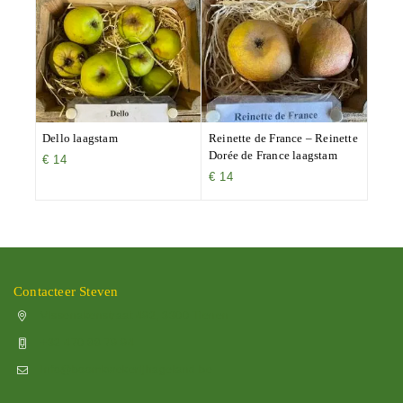
Dello laagstam
Reinette de France – Reinette
Dorée de France laagstam
€
14
€
14
Contacteer Steven
Vissenakenstraat 492, 3300 Tienen
+32 470 88 79 94
info@boomkwekerijhageland.be