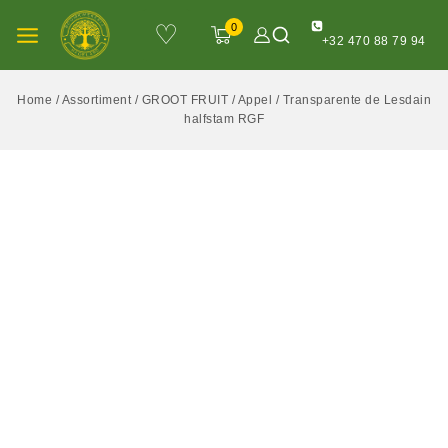
♡
0
+32 470 88 79 94
Home
/
Assortiment
/
GROOT FRUIT
/
Appel
/
Transparente de Lesdain
halfstam RGF