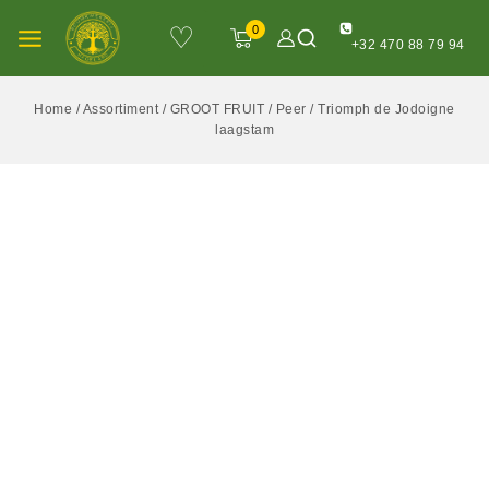
♡
0
+32 470 88 79 94
Home
/
Assortiment
/
GROOT FRUIT
/
Peer
/
Triomph de Jodoigne
laagstam