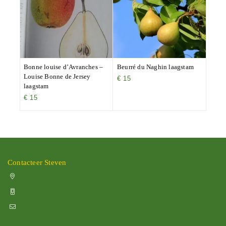
Bonne louise d’Avranches –
Beurré du Naghin laagstam
Louise Bonne de Jersey
€
15
laagstam
€
15
Contacteer Steven
Vissenakenstraat 492, 3300 Tienen
+32 470 88 79 94
info@boomkwekerijhageland.be