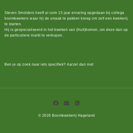
Steven Smolders heeft al ruim 15 jaar ervaring opgedaan bij collega
boomkwekers waar hij de smaak te pakken kreeg om zelf een kwekerij
te starten.
Hij is gespecialiseerd in het kweken van (fruit)bomen, om deze dan op
de particuliere markt te verkopen.
Bekijk ons groot assortiment.
Ben je op zoek naar iets
specifiek?
Aarzel dan niet
om contact op te
nemen
.
© 2026 Boomkwekerij Hageland