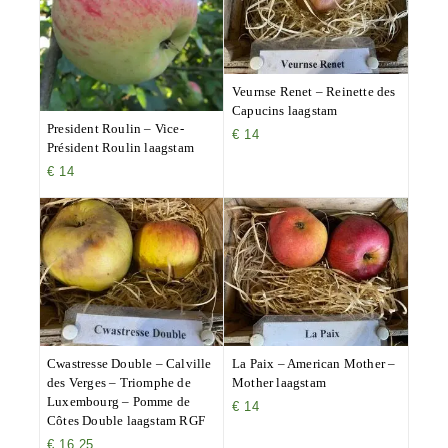
Veurnse Renet – Reinette des
Capucins laagstam
President Roulin – Vice-
€
14
Président Roulin laagstam
€
14
Cwastresse Double – Calville
La Paix – American Mother –
des Verges – Triomphe de
Mother laagstam
Luxembourg – Pomme de
€
14
Côtes Double laagstam RGF
€
16,25