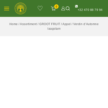
♡
0
+32 470 88 79 94
Home
/
Assortiment
/
GROOT FRUIT
/
Appel
/
Verdin d’Automne
laagstam