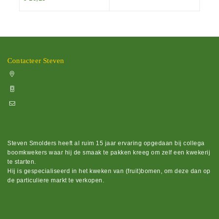
Contacteer Steven
Vissenakenstraat 492, 3300 Tienen
+32 470 88 79 94
info@boomkwekerijhageland.be
Steven Smolders heeft al ruim 15 jaar ervaring opgedaan bij collega
boomkwekers waar hij de smaak te pakken kreeg om zelf een kwekerij
te starten.
Hij is gespecialiseerd in het kweken van (fruit)bomen, om deze dan op
de particuliere markt te verkopen.
Bekijk ons groot assortiment.