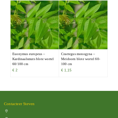
Euonymus europeus –
Craetegus monogyna –
Kardinaalsmuts blote wortel
Meidoorn blote wortel 60-
60/100 cm
100 cm
€
2
€
1,15
Contacteer Steven
Vissenakenstraat 492, 3300 Tienen