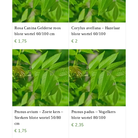
Rosa Canina Gelderse roos
Corylus avellana – Hazelaar
blote wortel 60/100 cm
blote wortel 60/100
€
1,75
€
2
Prunus avium – Zoete kers –
Prunus padus – Vogelkers
Sierkers blote wortel 50/80
blote wortel 80/100
cm
€
2,35
€
1,75