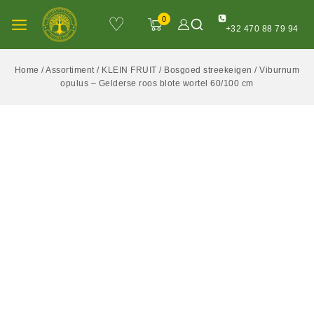
♡
0
+32 470 88 79 94
Home
/
Assortiment
/
KLEIN FRUIT
/
Bosgoed streekeigen
/
Viburnum
opulus – Gelderse roos blote wortel 60/100 cm