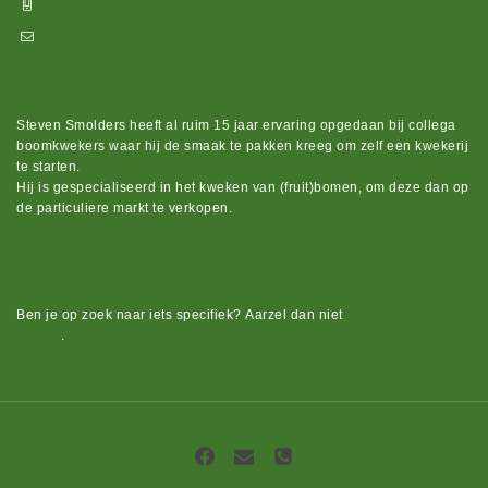
+32 470 88 79 94
info@boomkwekerijhageland.be
Steven Smolders heeft al ruim 15 jaar ervaring opgedaan bij collega
boomkwekers waar hij de smaak te pakken kreeg om zelf een kwekerij
te starten.
Hij is gespecialiseerd in het kweken van (fruit)bomen, om deze dan op
de particuliere markt te verkopen.
Bekijk ons groot assortiment.
Ben je op zoek naar iets
specifiek?
Aarzel dan niet
om contact op te
nemen
.