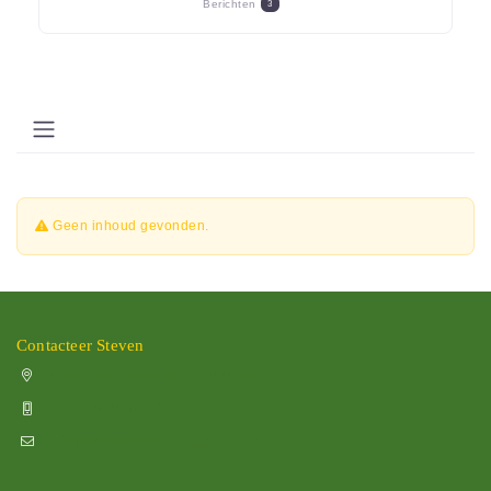
Berichten
3
Geen inhoud gevonden.
Contacteer Steven
Vissenakenstraat 492, 3300 Tienen
+32 470 88 79 94
info@boomkwekerijhageland.be