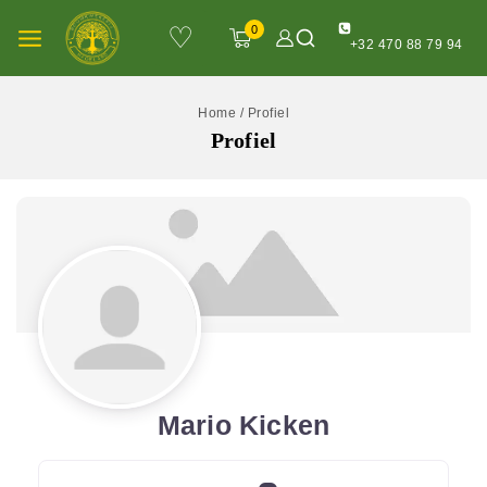
♡
0
+32 470 88 79 94
Home
/
Profiel
Profiel
Mario Kicken