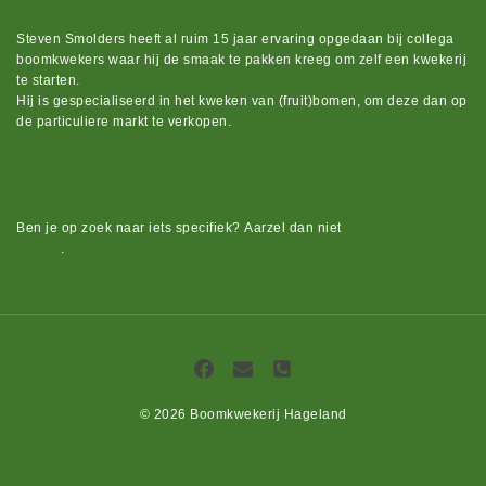
Steven Smolders heeft al ruim 15 jaar ervaring opgedaan bij collega
boomkwekers waar hij de smaak te pakken kreeg om zelf een kwekerij
te starten.
Hij is gespecialiseerd in het kweken van (fruit)bomen, om deze dan op
de particuliere markt te verkopen.
Bekijk ons groot assortiment.
Ben je op zoek naar iets
specifiek?
Aarzel dan niet
om contact op te
nemen
.
© 2026 Boomkwekerij Hageland