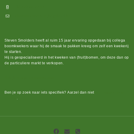
+32 470 88 79 94
info@boomkwekerijhageland.be
Steven Smolders heeft al ruim 15 jaar ervaring opgedaan bij collega
boomkwekers waar hij de smaak te pakken kreeg om zelf een kwekerij
te starten.
Hij is gespecialiseerd in het kweken van (fruit)bomen, om deze dan op
de particuliere markt te verkopen.
Bekijk ons groot assortiment.
Ben je op zoek naar iets
specifiek?
Aarzel dan niet
om contact op te
nemen
.