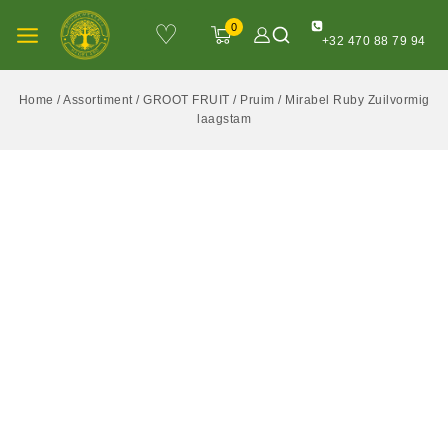
♡
0
+32 470 88 79 94
Home
/
Assortiment
/
GROOT FRUIT
/
Pruim
/
Mirabel Ruby Zuilvormig
laagstam