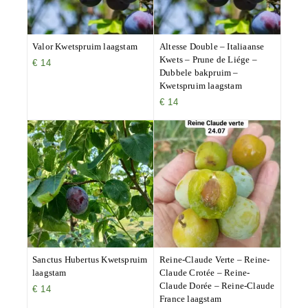
Valor Kwetspruim laagstam
Altesse Double – Italiaanse
Kwets – Prune de Liége –
€
14
Dubbele bakpruim –
Kwetspruim laagstam
€
14
Sanctus Hubertus Kwetspruim
Reine-Claude Verte – Reine-
laagstam
Claude Crotée – Reine-
Claude Dorée – Reine-Claude
€
14
France laagstam