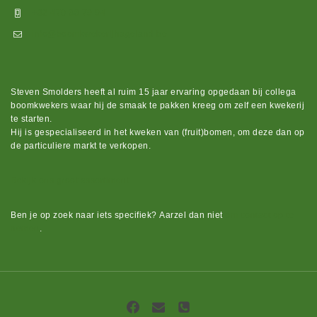
+32 470 88 79 94
info@boomkwekerijhageland.be
Steven Smolders heeft al ruim 15 jaar ervaring opgedaan bij collega
boomkwekers waar hij de smaak te pakken kreeg om zelf een kwekerij
te starten.
Hij is gespecialiseerd in het kweken van (fruit)bomen, om deze dan op
de particuliere markt te verkopen.
Bekijk ons groot assortiment.
Ben je op zoek naar iets
specifiek?
Aarzel dan niet
om contact op te
nemen
.