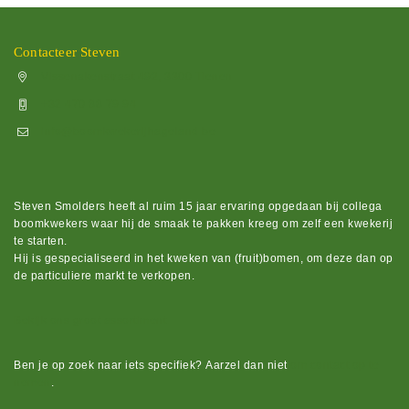
Contacteer Steven
Vissenakenstraat 492, 3300 Tienen
+32 470 88 79 94
info@boomkwekerijhageland.be
Steven Smolders heeft al ruim 15 jaar ervaring opgedaan bij collega
boomkwekers waar hij de smaak te pakken kreeg om zelf een kwekerij
te starten.
Hij is gespecialiseerd in het kweken van (fruit)bomen, om deze dan op
de particuliere markt te verkopen.
Bekijk ons groot assortiment.
Ben je op zoek naar iets
specifiek?
Aarzel dan niet
om contact op te
nemen
.