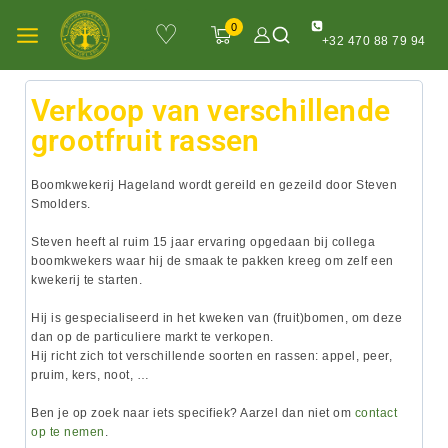
♡
0
+32 470 88 79 94
Verkoop van verschillende
grootfruit rassen
Boomkwekerij Hageland wordt gereild en gezeild door Steven
Smolders.
Steven heeft al ruim 15 jaar ervaring opgedaan bij collega
boomkwekers waar hij de smaak te pakken kreeg om zelf een
kwekerij te starten.
Hij is gespecialiseerd in het kweken van (fruit)bomen, om deze
dan op de particuliere markt te verkopen.
Hij richt zich tot verschillende soorten en rassen: appel, peer,
pruim, kers, noot, …
Ben je op zoek naar iets specifiek? Aarzel dan niet om
contact
op te nemen
.