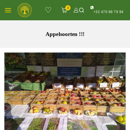
♡
0
+32 470 88 79 94
Appelsoorten !!!