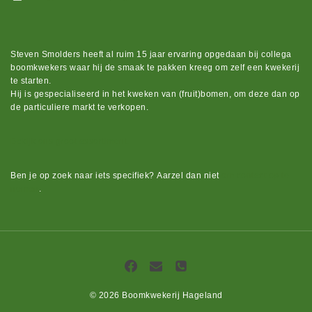
Steven Smolders heeft al ruim 15 jaar ervaring opgedaan bij collega
boomkwekers waar hij de smaak te pakken kreeg om zelf een kwekerij
te starten.
Hij is gespecialiseerd in het kweken van (fruit)bomen, om deze dan op
de particuliere markt te verkopen.
Bekijk ons groot assortiment.
Ben je op zoek naar iets
specifiek?
Aarzel dan niet
om contact op te
nemen
.
© 2026 Boomkwekerij Hageland