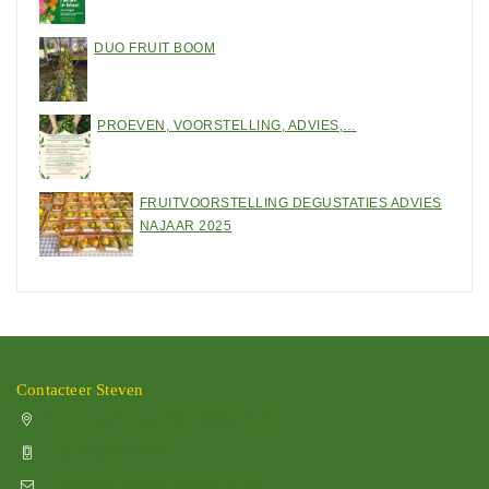
DUO FRUIT BOOM
PROEVEN, VOORSTELLING, ADVIES,…
FRUITVOORSTELLING DEGUSTATIES ADVIES
NAJAAR 2025
Contacteer Steven
Vissenakenstraat 492, 3300 Tienen
+32 470 88 79 94
info@boomkwekerijhageland.be