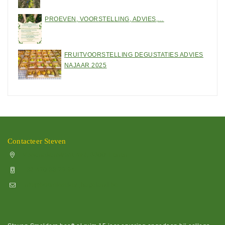
PROEVEN, VOORSTELLING, ADVIES,…
FRUITVOORSTELLING DEGUSTATIES ADVIES
NAJAAR 2025
Contacteer Steven
Vissenakenstraat 492, 3300 Tienen
+32 470 88 79 94
info@boomkwekerijhageland.be