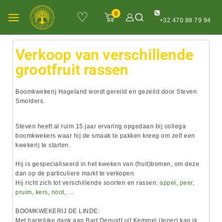
♡
0
+32 470 88 79 94
Verkoop van verschillende
grootfruit rassen
Boomkwekerij Hageland
wordt gereild en gezeild door Steven
Smolders.
Steven heeft al ruim 15 jaar ervaring opgedaan bij collega
boomkwekers waar hij de smaak te pakken kreeg om zelf een
kwekerij te starten.
Hij is gespecialiseerd in het kweken van (fruit)bomen, om deze
dan op de particuliere markt te verkopen.
Hij richt zich tot verschillende soorten en rassen:
appel
,
peer
,
pruim
,
kers
,
noot
, …
BOOMKWEKERIJ DE LINDE:
Met hartelijke dank aan
Bart
Dequidt
uit Kemmel (Ieper) kan ik