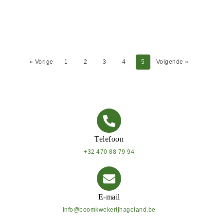
« Vorige
1
2
3
4
5
Volgende »
Telefoon
+32 470 88 79 94
E-mail
info@boomkwekerijhageland.be