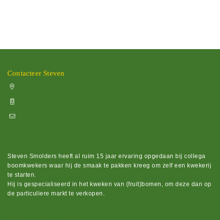
Contacteer Steven
Vissenakenstraat 492, 3300 Tienen
+32 470 88 79 94
info@boomkwekerijhageland.be
Steven Smolders heeft al ruim 15 jaar ervaring opgedaan bij collega
boomkwekers waar hij de smaak te pakken kreeg om zelf een kwekerij
te starten.
Hij is gespecialiseerd in het kweken van (fruit)bomen, om deze dan op
de particuliere markt te verkopen.
Bekijk ons groot assortiment.